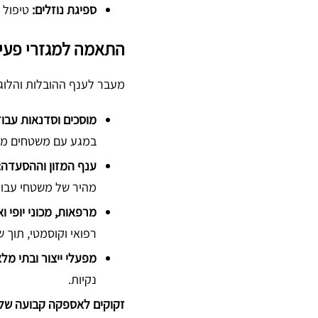
,
ספיגת נוזלים:
טיפול מ
י
י
0
4
ד
התאמה למגזרי פעיל
0
0
ו
0
מעבר לענף ההובלות והלוגיס
0
ש
מ
מ
כ
ט
מוסכים וסדנאות עבוד
ט
ב
ל
במגע עם משטחים מחו
ר
ת
י
ענף המזון וההסעדה:
י
ו
מהיר של משטחי עבוד
"
ת
מרפאות, מכוני יופי ו
נ
)
רפואי וקוסמטי, תוך 
ר
ק
מפעלי ייצור ובתי מל
י
נקיות.
ס
זקוקים לאספקה קבועה של ג