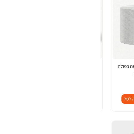
מה כפולה
גליל נייר תעשייתי 1000 מטר “ECO”
מארז
₪
71.00
-
+
-
כ
 לסל
הוספה לסל
מ
ו
ת