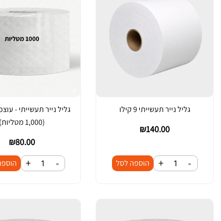
גליל נייר תעשייתי 9 קילו
גליל נייר תעשייתי - עוצ
(1,000 מטליות)
₪
140.00
₪
80.00
+
-
+
-
כ
כ
הוספה לסל
הוספה
מ
מ
ו
ו
ת
ת