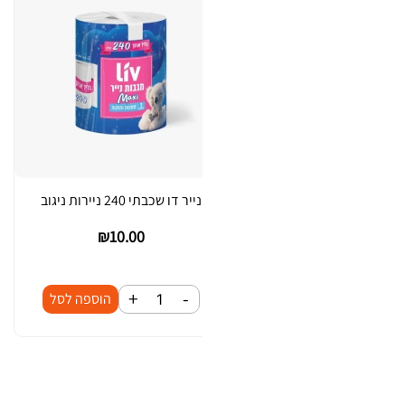
 6 גלילי נייר קרפ עם פרפורציה
נייר דו שכבתי 240 ניירות ניגוב
(72 מטר)
₪
10.00
₪
37.00
+
-
+
כ
כ
הוספה לסל
הוספה לסל
מ
מ
ו
ו
ת
ת