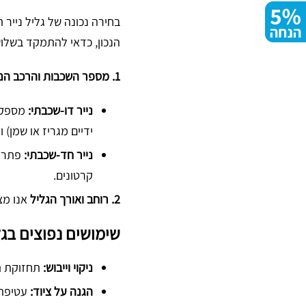
ת
ת
ל
ל
בחירה נכונה של גליל נייר
י
י
ג
ג
הנכון, כדאי להתמקד בשלו
-
9
ל
ל
ק
ע
1. מספר השכבות והרכב הנייר
י
י
י
ו
ל
ל
ל
צ
נייר דו-שכבתי:
מספק כ
נ
נ
ו
מ
ידיים מגריז או שמן) 
י
י
ה
נייר חד-שכבתי:
פתרון
י
י
כ
קרטונים.
ר
ר
פ
2. רוחב ואורך הגליל
אנו מצי
ת
ת
ו
ע
ע
ל
שימושים נפוצים בגלי
ש
ש
ה
י
י
ניקוי וייבוש:
תחזוקת תא
(
י
י
1
הגנה על ציוד:
עטיפת 
ת
ת