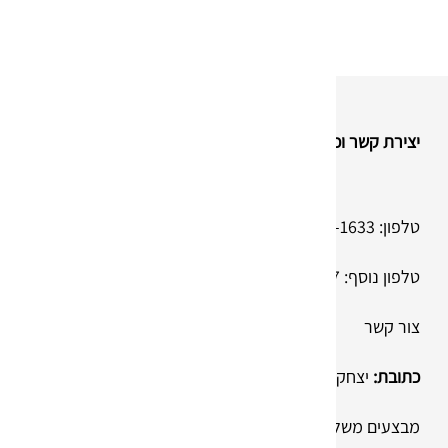
יצירת קשר וכתובת
טלפון:
074-736-1633
טלפון נוסף:
050-830-38-37
צור קשר
כתובת:
יצחק בן צבי 28, ראשון לציון (מיקוד 7563308)
מבצעים משלוחים לכל הארץ