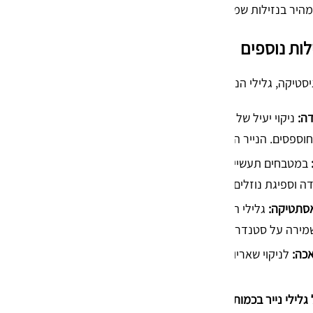
היר בנזילות שמן או נוזלים אחרים במהלך העבודה.
ות נוספים
טיקה, גלילי הנייר התעשייתיים שלנו מהווים פתרון אידיאלי למגוון ר
ה:
ניקוי יעיל של שמנים, גריז ונוזלי קירור דורש נייר בעל כושר ספיגה
ספסים. הנייר הדו-שכבתי מתאים במיוחד לעבודות תחזוקה טכניות א
במטבחים תעשייתיים, מסעדות ובתי קפה, גלילי הנייר הכרחיים לשמירה
ה וספיגת נוזלים בסביבת בישול. השימוש בגליל ענק חוסך זמן בתפ
אסתטיקה:
גלילי הנייר משמשים ככיסוי הגייני חד-פעמי למיטות טיפולים
שמירה על סטנדרט גבוה של ניקיון למטופל.
אכה:
לניקוי שאריות חומרים, ייבוש כלים בתום תהליך הייצור ושמירה 
לילי נייר בכמות סיטונאית? צרו איתנו קשר להצעת מחיר מותאמת א