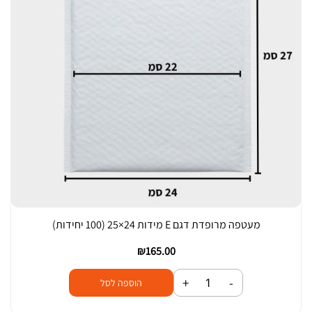
ט
פ
ת
פ
צ
פ
צ
י
ם
מ
ר
ו
מעטפה מרופדת דגם E מידות 24×25 (100 יחידות)
פ
ד
₪
165.00
ת
כ
+
-
c
הוספה לסל
מ
d