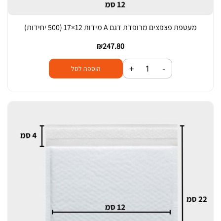
מעטפת פצפצים מרופדת דגם A מידות 12×17 (500 יחידות)
₪
247.80
כ
+
-
הוספה לסל
מ
ו
ת
ש
ל
מ
ע
ט
פ
ת
פ
צ