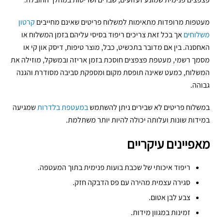
5
0
מעטפות מרופדות מתאימות למשלוח פריטים שאינם מחייבים
קרטון
י
משלוחים
אך בכל זאת צריכים ריפוד בסיסי עליהם בזמן המשלוח או
ח
האחסנה. בין אם מדובר בתכשיט, כבל, מוצר טיפוח, דיסק און קי או
ב
מסמך רשמי, מעטפת פצפצים חוסכת בזמן אריזה ובמשקל, מוזילה את
א
המשלוח, כמעט שאינה תופסת מקום ומספקת סביבה מסודרת והגנה
ר
גבוהה.
י
ז
במשלוח פריטים לא שבירים ניתן להשתמש
במעטפת בלדרות
שמגיעה
ה
במידות שונות ועלותה יכולה להיות יותר משתלמת.
)
מאפיינים עיקריים
ריפוד איכותי של שכבת בועות פנימית בתוך המעטפה.
סגירה עצמית מהירה עם פס הדבקה חזק.
צבע לבן אטום.
זמינות במגוון מידות.