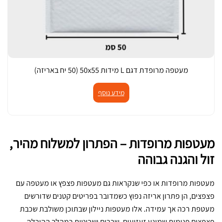
ד
ו
ת
ת
ד
)
ג
ם
מעטפה מרופדת דגם L מידות 50x55 (50 יח באריזה)
K
מ
מידע נוסף
י
ד
ו
ת
מעטפות מרופדות – הפתרון למשלוח מהיר,
4
זול והגנה גבוהה
8
x
מעטפות מרופדות או כפי שנקראות גם מעטפות פצפץ או מעטפה עם
3
פצפצים, הן פתרון אריזה נפוץ כשמדובר בפריטים קטנים שדורשים
7
מעטפת רכה אך עמידה. אלו מעטפות ניילון שבתוכן משולבת שכבת
(
פצפצים פנימית שמונע זעזועים, שברים ושריטות במהלך ההובלה.