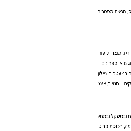
כמעט הכל לרבות מוצ
, הפצת מסמכים, בגדים, אקססוריז
שבירים, מארזים
יז, מוצרי טיפוח וקוסמטיקה.
ים או ספרונים.
 במעטפות ניילון עם שכבת ריפוד פנימית.
ם – חנויות אינטרנט, ספקי שירותים, מחסנים לוגיסטיים.
ח ובמשקל ובמחיר לעומת
חומרי אריזה
אחרים.
ה, הכנסת פריט וסגירה בתוך שניות.