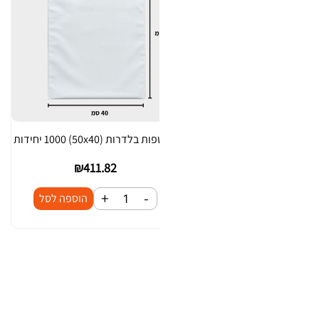
51x35 יחידות
מעטפות בלדרות (50x40) 1000 יחידות
₪
411.82
₪
412.00
+
-
+
כ
כ
הוספה לסל
הוספה לסל
מ
מ
ו
ו
ת
ת
ש
ש
ל
ל