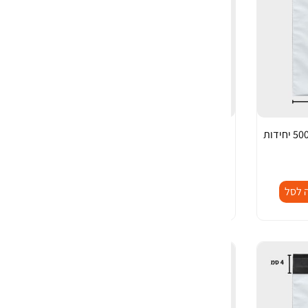
מעטפת בלדרות (56x46) 500 יחידות
מעטפות בלדרות () 500
₪
460.00
-
+
-
כ
 לסל
הוספה לסל
מ
ו
ת
ש
ל