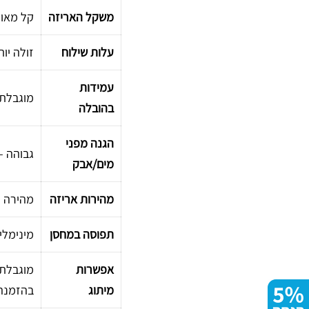
2
3
משקל האריזה
קל מאוד 
3
0
)
)
עלות שילוח
זולה יו
1
1
עמידות
0
0
מוגבלת 
בהובלה
0
0
0
0
הגנה מפני
י
י
גבוהה – 
מים/אבק
ח
ח
י
י
מהירות אריזה
מהירה –
ד
ד
תפוסה במחסן
מינימלי
ו
ו
ת
ת
אפשרות
מוגבלת 
מיתוג
בהזמנה 