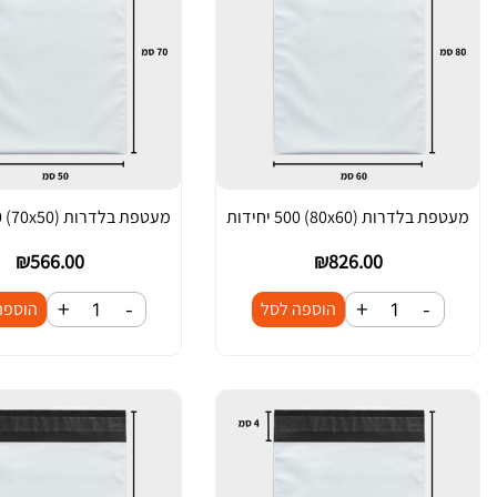
מעטפת בלדרות (80x60) 500 יחידות
מעטפת בלדרות (70x50) 500 יחידות
₪
566.00
₪
826.00
+
-
+
-
כ
כ
הוספה לסל
הוספה
מ
מ
ו
ו
ת
ת
ש
ש
ל
ל