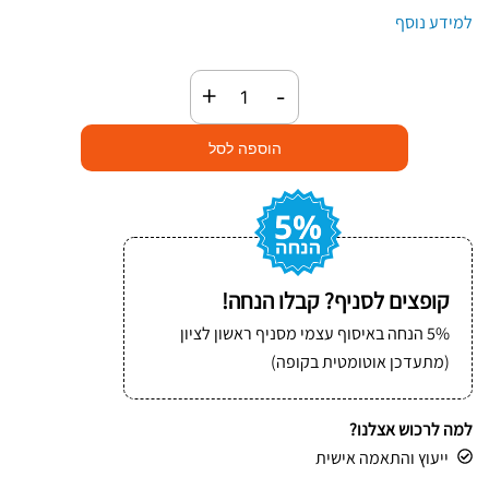
למידע נוסף
כמות
+
-
של
שקית
הוספה לסל
פסגור
שקופה
35×25
(1000
יחידות)
קופצים לסניף? קבלו הנחה!
5% הנחה באיסוף עצמי מסניף ראשון לציון
(מתעדכן אוטומטית בקופה)
למה לרכוש אצלנו?
ייעוץ והתאמה אישית