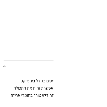
ות פסגור בגודל 12×18 ס"מ מיועדות לאחסון ואריזה של פריטים בגודל בינוני־קטן
י של פריטים. צבע השקית השקוף מאפשר לזהות את התכולה
נטגרלי מעניק אטימה מהירה ונוחה ללא צורך בחומרי אריזה