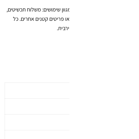
השקיות עשויות פוליאתילן איכותי בעובי 50 מיקרון ומתאימות למגוון שימושים: משלוח תכשיטים,
יים, חלקי חילוף, מוצרי קוסמטיקה או פריטים קטנים אחרים. כל
ריטים.
לפי קטגוריות.
ם להתאמה מושלמת לצורך.
תיאור