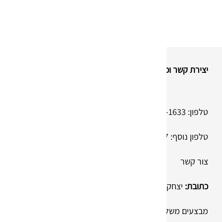
יצירת קשר וכתובת
טלפון:
074-736-1633
טלפון נוסף:
050-830-38-37
צור קשר
כתובת:
יצחק בן צבי 28, ראשון לציון (מיקוד 7563308)
מבצעים משלוחים לכל הארץ