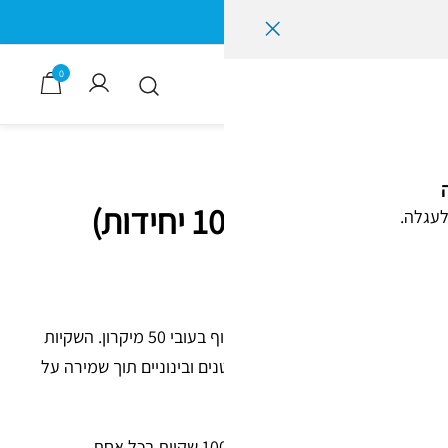
0
1000 יחידות)
לעגלה.
שקית פסגור באורך 18 ס"מ ורוחב 12 ס״מ עשויה פוליאתילן שקוף בעובי 50 מיקרון. השקיות
רב פעמית נוחה לאריזת פריטים קטנים ובינוניים תוך שמירה על