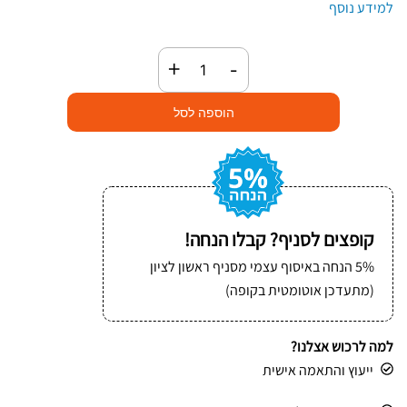
למידע נוסף
כמות
+
-
של
רצועת
הוספה לסל
ראצ׳ט
5
מטר
250
ממ
קופצים לסניף? קבלו הנחה!
5% הנחה באיסוף עצמי מסניף ראשון לציון
(מתעדכן אוטומטית בקופה)
למה לרכוש אצלנו?
ייעוץ והתאמה אישית