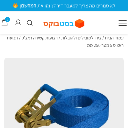
ילוג
לא סגורים מה צריך למעבר דירה? נסו את
המחשבון
תוכן
מרכזי
0
קרטונים למעבר דירה וציוד אריזה
בסטבוקס
עמוד הבית
/
ציוד למובילים ולהובלות
/
רצועות קשירה ראצ'ט
/ רצועת
ראצ׳ט 5 מטר 250 ממ