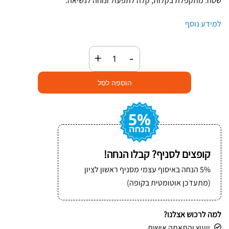
שטח. מתקפלת בקלות, קלה לתפעול ונוחה לנשיאה.
למידע נוסף
כמות
+
-
של
עגלת
הוספה לסל
משא
מתקפלת
עם
גלגל
מדרגות
קופצים לסניף? קבלו הנחה!
5% הנחה באיסוף עצמי מסניף ראשון לציון
(מתעדכן אוטומטית בקופה)
למה לרכוש אצלנו?
ייעוץ והתאמה אישית