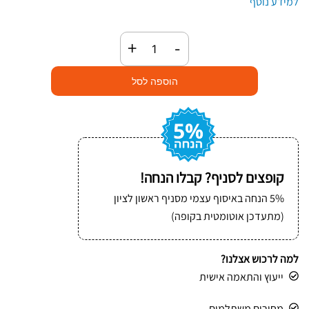
למידע נוסף
כמות
+
-
של
סגרי
הוספה לסל
מתכת
לבנד
19
מ״מ
קופצים לסניף? קבלו הנחה!
5% הנחה באיסוף עצמי מסניף ראשון לציון
(מתעדכן אוטומטית בקופה)
למה לרכוש אצלנו?
ייעוץ והתאמה אישית
מחירים משתלמים