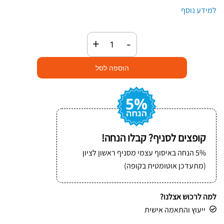
למידע נוסף
כמות
+
-
של
זוג
הוספה לסל
ידיות
אחיזה
לניילון
נצמד
לאריזה
קופצים לסניף? קבלו הנחה!
50
5% הנחה באיסוף עצמי מסניף ראשון לציון
ס"מ
(מתעדכן אוטומטית בקופה)
למה לרכוש אצלנו?
ייעוץ והתאמה אישית