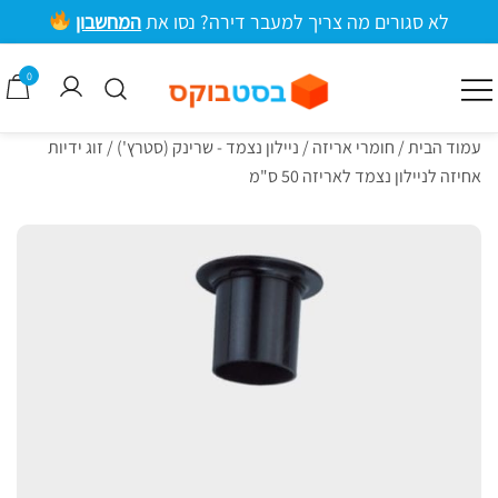
ילוג
לא סגורים מה צריך למעבר דירה? נסו את
המחשבון
תוכן
מרכזי
0
קרטונים למעבר דירה וציוד אריזה
בסטבוקס
עמוד הבית
/
חומרי אריזה
/
ניילון נצמד - שרינק (סטרץ')
/ זוג ידיות
אחיזה לניילון נצמד לאריזה 50 ס"מ