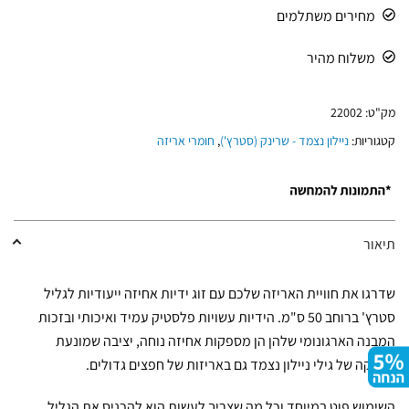
מחירים משתלמים
משלוח מהיר
מק"ט:
22002
קטגוריות:
ניילון נצמד - שרינק (סטרץ')
,
חומרי אריזה
תיאור
שדרגו את חוויית האריזה שלכם עם זוג ידיות אחיזה ייעודיות לגליל
סטרץ' ברוחב 50 ס"מ. הידיות עשויות פלסטיק עמיד ואיכותי ובזכות
המבנה הארגונומי שלהן הן מספקות אחיזה נוחה, יציבה שמונעת
החלקה של גילי ניילון נצמד גם באריזות של חפצים גדולים.
השימוש פוט במיוחד וכל מה שצריך לעשות הוא להכניס את הגליל