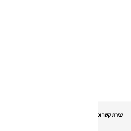
חומר עמיד ואיכותי.
סגירה עצמית נוחה ומה
קל משקל – אידאלי למש
מתאים לארגונים, חנויו
מגיע בקרטון של 100 יחידות.
יצירת קשר וכתובת