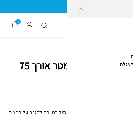
0
גליל פצפצים תלת שכבתי רוחב מטר אורך 75
לעגלה.
גליל פצפץ תלת-שכבתי ברוחב 1 מטר ובאורך 75 מטר, מבנה עמיד במיוחד להגנה על חפצים
שקוף.