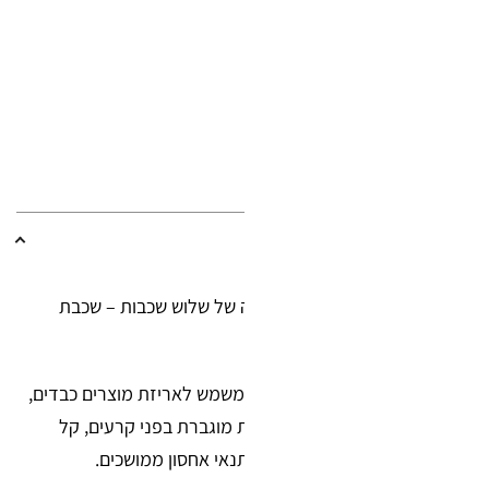
ת)
,
חומרי אריזה
ניילון פצפצים תלת-שכבתי איכותי במידות 1×75 מטר, עם מבנה של שלוש שכבות – שכבת
 שכבות פוליאתילן שטוחות.
גן עבה יותר מהפצפץ הסטנדרטי. משמש לאריזת מוצרים כבדים,
ריהוט או פריטים בעלי נפח. עמידות מוגברת בפני קרעים, קל
תרון מועדף במשלוחים רגישים או בתנאי אחסון ממושכים.