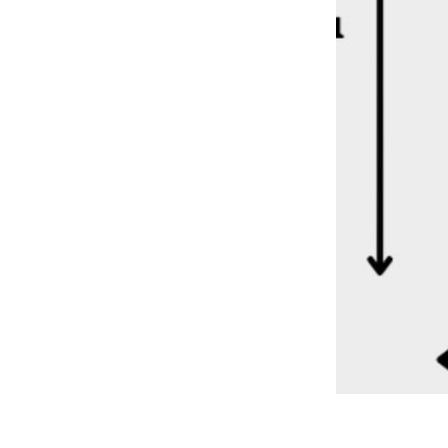
+
-
קופצים לסניף? קבלו 
5% הנחה באיסוף עצמי מסניף ראשון לציון
(מתעדכן אוטומטית בקופ
למה לרכוש אצלנו?
ייעוץ והתאמה אישית
מחירים משתלמים