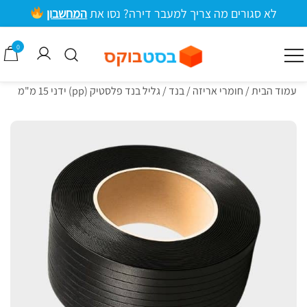
ילוג
לא סגורים מה צריך למעבר דירה? נסו את
המחשבון
תוכן
מרכזי
0
קרטונים למעבר דירה וציוד אריזה
בסטבוקס
עמוד הבית
/
חומרי אריזה
/
בנד
/ גליל בנד פלסטיק (pp) ידני 15 מ"מ