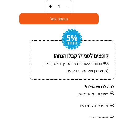
כמות
+
-
של
גליל
הוספה לסל
בנד
פלסטיק
(pp)
ידני
15
קופצים לסניף? קבלו הנחה!
מ"מ
5% הנחה באיסוף עצמי מסניף ראשון לציון
(מתעדכן אוטומטית בקופה)
למה לרכוש אצלנו?
ייעוץ והתאמה אישית
מחירים משתלמים
משלוח מהיר